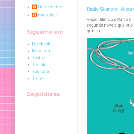
Literalmente
Radio Silencio | Alic
mackaber
Radio Silencio o Radio Sile
segunda novela que publi
gráfica ...
Sígueme en:
Facebook
Instagram
Twitter
Tumblr
YouTube
TikTok
Seguidores